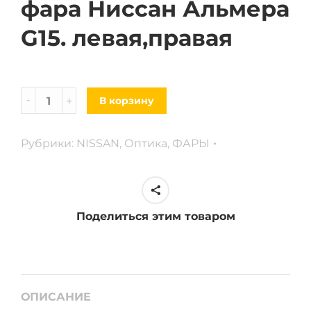
фара Ниссан Альмера
G15. левая,правая
Фара
В корзину
Nissan
Almera
Рубрики:
NISSAN
,
Оптика
,
ФАРЫ
G15.
левая,
правая
quantity
Поделиться этим товаром
ОПИСАНИЕ