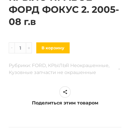
ФОРД ФОКУС 2. 2005-
08 г.в
Крыло
В корзину
Правое
FORD
Рубрики:
FORD
,
КРЫЛЬЯ Неокрашенные
,
Focus
Кузовные запчасти не окрашенные
2
05-
08
г.
Поделиться этим товаром
в
quantity