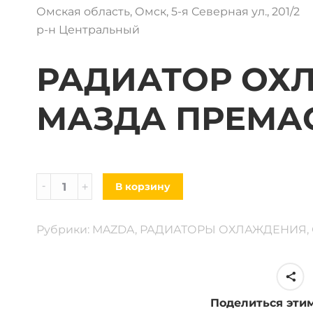
Омская область, Омск, 5-я Северная ул., 201/2
р-н Центральный
РАДИАТОР ОХ
МАЗДА ПРЕМАСИ
Радиатор
В корзину
Охлаждения
Mazda
Рубрики:
MAZDA
,
РАДИАТОРЫ ОХЛАЖДЕНИЯ
,
Premacy
99-
05г.
в
Поделиться эти
quantity