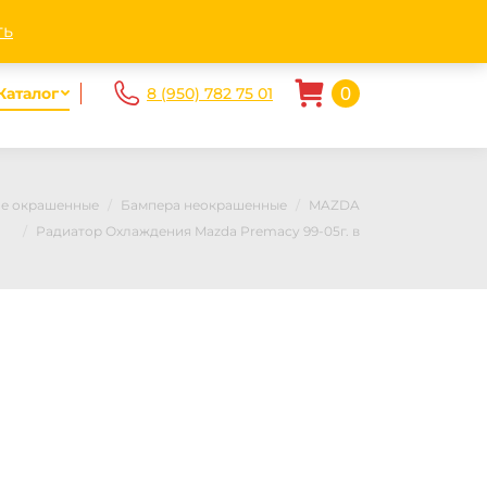
ndex.ru
Пн - Пт. 10.00-20.00 Сб-Вс 10.00 — 17.00
ть
0
Каталог
8 (950) 782 75 01
не окрашенные
Бампера неокрашенные
MAZDA
Радиатор Охлаждения Mazda Premacy 99-05г. в