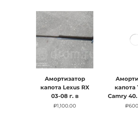
Амортизатор
Аморти
капота Lexus RX
капота 
03-08 г. в
Camry 40. 
1,100.00
600
Р
Р