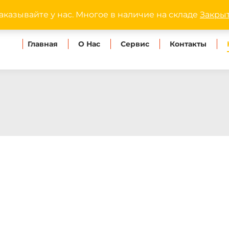
dipmaster.omsk@ya
аказывайте у нас. Многое в наличие на складе
Закры
Главная
О Нас
Сервис
Контакты