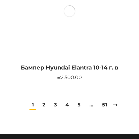
Бампер Hyundai Elantra 10-14 г. в
2,500.00
Р
1
2
3
4
5
…
51