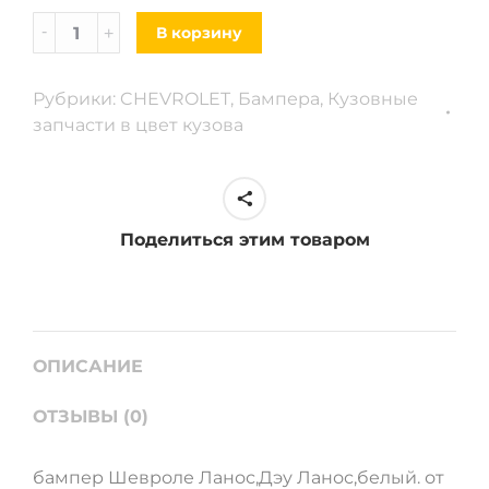
Бампер
В корзину
Chevrolet
Lanos,
Рубрики:
CHEVROLET
,
Бампера
,
Кузовные
Daewoo
запчасти в цвет кузова
Lanos,
белый
quantity
Поделиться этим товаром
ОПИСАНИЕ
ОТЗЫВЫ (0)
бампер Шевроле Ланос,Дэу Ланос,белый. от