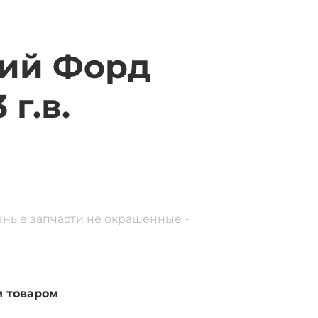
ий Форд
г.в.
вные запчасти не окрашенные
м товаром