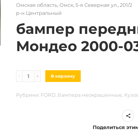
Омская область, Омск, 5-я Северная ул., 201/2
р-н Центральный
бампер передн
Мондео 2000-03 
Бампер
В корзину
Ford
Mondeo
Рубрики:
FORD
,
Бампера неокрашенные
,
Кузо
2000-
03
г.
в
Поделиться эти
quantity