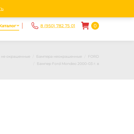
ndex.ru
Пн - Пт. 10.00-20.00 Сб-Вс 10.00 — 17.00
ть
0
Каталог
8 (950) 782 75 01
и не окрашенные
Бампера неокрашенные
FORD
Бампер Ford Mondeo 2000-03 г. в