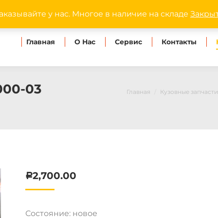
dipmaster.omsk@ya
аказывайте у нас. Многое в наличие на складе
Закры
Главная
О Нас
Сервис
Контакты
000-03
Главная
Кузовные запчаст
2,700.00
Р
Состояние: новое