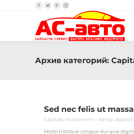
Facebook
Twitter
Pinterest
Instagram
Архив категорий:
Capit
Sed nec felis ut massa
Capitals
,
Investment
Автор:
asavto5
Morbi tristique congue dui quis digni