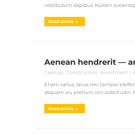
vestibulum dapibus. Nullam scelerisq
Read article
Aenean hendrerit — a
Capitals
,
Construction
,
Investment
Etiam varius, lacus nec tempor eleifen
aliquam, eu pretium orci sollicitudin.
Read article