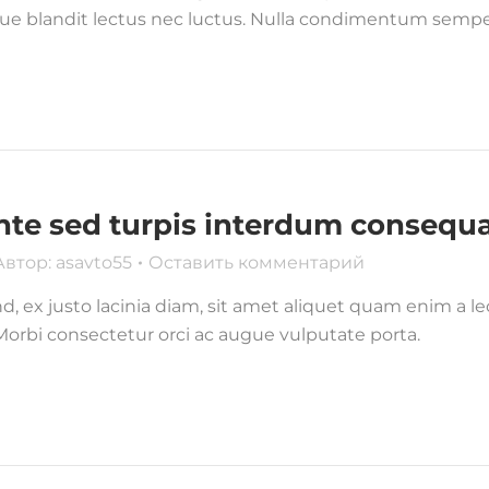
ue blandit lectus nec luctus. Nulla condimentum semper 
nte sed turpis interdum consequ
Автор:
asavto55
Оставить комментарий
d, ex justo lacinia diam, sit amet aliquet quam enim a le
 Morbi consectetur orci ac augue vulputate porta.