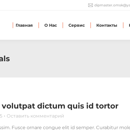
dipmaster.omsk@ya
Главная
О Нас
Сервис
Контакты
als
 volutpat dictum quis id tortor
5
Оставить комментарий
ssim. Fusce ornare congue elit id semper. Curabitur moles