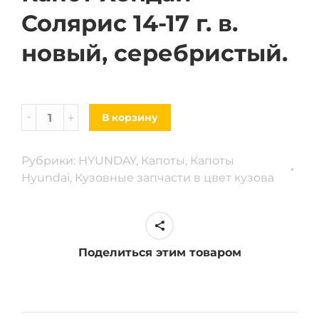
Солярис 14-17 г. в.
новый, серебристый.
Капот
В корзину
Hyundai
Solaris
Рубрики:
HYUNDAY
,
Капоты
,
Капоты
14-
Hyundai
,
Кузовные запчасти в цвет кузова
17
г.
в.
новый,
Поделиться этим товаром
серебристый
quantity