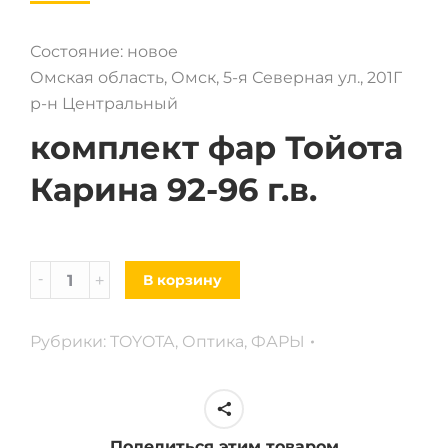
Состояние: новое
Омская область, Омск, 5-я Северная ул., 201Г
р-н Центральный
комплект фар Тойота
Карина 92-96 г.в.
Комплект
В корзину
фар
Toyota
Рубрики:
TOYOTA
,
Оптика
,
ФАРЫ
Carina
92-
96
г.
Поделиться этим товаром