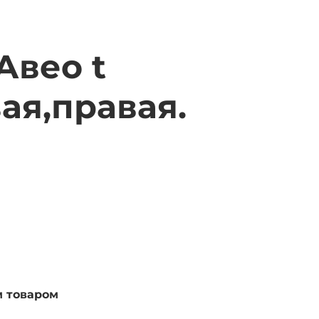
Авео t
ая,правая.
м товаром