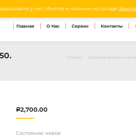
dipmaster.omsk@ya
аказывайте у нас. Многое в наличие на складе
Закры
Главная
О Нас
Сервис
Контакты
50.
Главная
Кузовные запчасти не о
2,700.00
Р
Состояние: новое