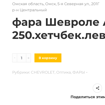
Омская область, Омск, 5-я Северная ул., 201Г
р-н Центральный
фара Шевроле 
250.хетчбек.лев
Фара
В корзину
Chevrolet
Aveo
Рубрики:
CHEVROLET
,
Оптика
,
ФАРЫ
t
250.
хетчбек.
левая,
Поделиться эти
правая