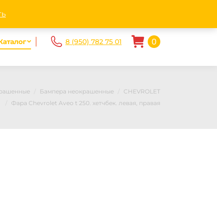
ndex.ru
Пн - Пт. 10.00-20.00 Сб-Вс 10.00 — 17.00
ть
0
Каталог
8 (950) 782 75 01
крашенные
Бампера неокрашенные
CHEVROLET
Фара Chevrolet Aveo t 250. хетчбек. левая, правая