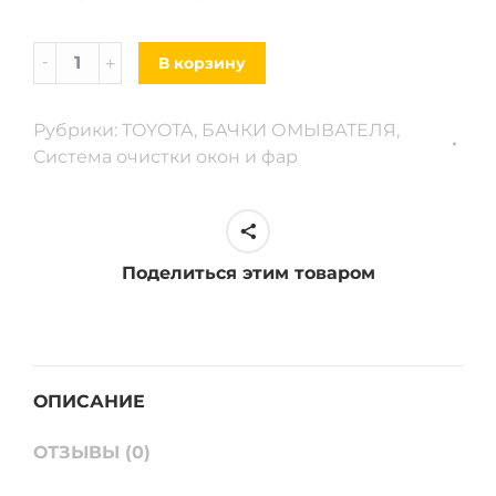
Бачок
В корзину
омывателя
на
Рубрики:
TOYOTA
,
БАЧКИ ОМЫВАТЕЛЯ
,
2
Система очистки окон и фар
мотора
Toyota
Corolla
06-
Поделиться этим товаром
13
г.
в
quantity
ОПИСАНИЕ
ОТЗЫВЫ (0)