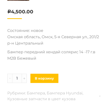
4,500.00
Р
Состояние: новое
Омская область, Омск, 5-я Северная ул., 201/2
р-н Центральный
Бампер передний хендай солярис 14 -17 г.в
M2B Бежевый
Бампер
В корзину
передний
хендай
Рубрики:
Бампера
,
Бампера Hyundai
,
солярис
Кузовные запчасти в цвет кузова
14
-17