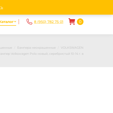
ndex.ru
Пн - Пт. 10.00-20.00 Сб-Вс 10.00 — 17.00
ть
0
Каталог
8 (950) 782 75 01
ашенные
Бампера неокрашенные
VOLKSWAGEN
ампер Volkswagen Polo новый, серебристый 10-14 г. в