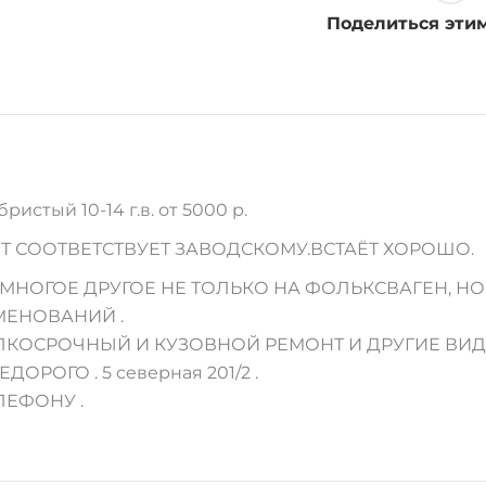
14
Поделиться эти
г.
в
quantity
стый 10-14 г.в. от 5000 р.
 СООТВЕТСТВУЕТ ЗАВОДСКОМУ.ВСТАЁТ ХОРОШО.
МНОГОЕ ДРУГОЕ НЕ ТОЛЬКО НА ФОЛЬКСВАГЕН, НО
МЕНОВАНИЙ .
МЕЛКОСРОЧНЫЙ И КУЗОВНОЙ РЕМОНТ И ДРУГИЕ ВИ
ЕДОРОГО . 5 северная 201/2 .
ЛЕФОНУ .