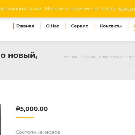
dipmaster.omsk@ya
аказывайте у нас. Многое в наличие на складе
Закры
Главная
О Нас
Сервис
Контакты
o новый,
Главная
Кузовные запчасти не окр
Б
5,000.00
Р
Состояние: новое