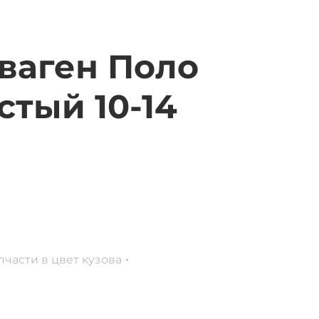
ваген Поло
тый 10-14
части в цвет кузова