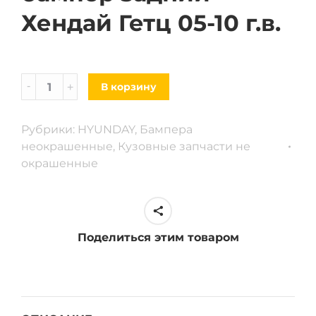
Хендай Гетц 05-10 г.в.
Бампер
В корзину
задний
Hyundai
Рубрики:
HYUNDAY
,
Бампера
Getz
неокрашенные
,
Кузовные запчасти не
05-
окрашенные
10
г.
в
quantity
Поделиться этим товаром