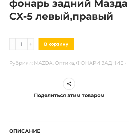
фонарь задний Мазда
CX-5 левый,правый
Фонарь
В корзину
задний
Mazda
Рубрики:
MAZDA
,
Оптика
,
ФОНАРИ ЗАДНИЕ
CX-
5
левый,
правый
Поделиться этим товаром
quantity
ОПИСАНИЕ