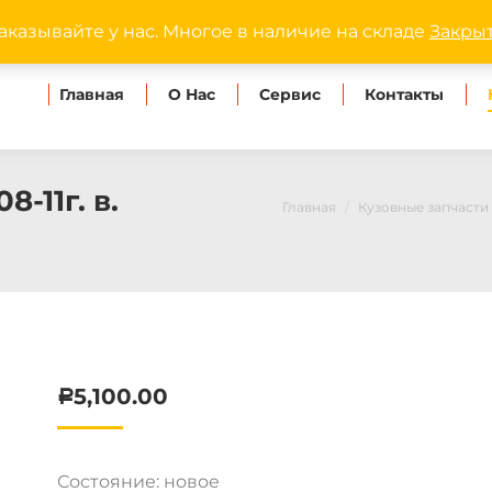
dipmaster.omsk@ya
аказывайте у нас. Многое в наличие на складе
Закры
Главная
О Нас
Сервис
Контакты
-11г. в.
Главная
Кузовные запчасти
5,100.00
Р
Состояние: новое