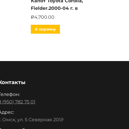
Капот Toyota Corolla,
Fielder.2000-04 г. в
4,700.00
Р
В корзину
Контакты
Телефон:
8 (950) 782 75 01
Адрес:
г. Омск, ул. 5 Северная 201/г