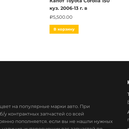
Капот Toyota Corolla 150
куз. 2006-13 г. в
5,500.00
Р
В корзину
цвет на популярные марки авто. При
/у контрактных запчастей со всей
оянно пополняется. если вы не нашли нужных
е наличие интересующих вас запчастей по