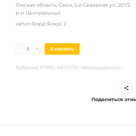
Омская область, Омск, 5-я Северная ул., 201/2
р-н Центральный
капот Форд Фокус 2.
Капот
В корзину
FORD
Focus
Рубрики:
FORD
,
КАПОТЫ Неокрашенные
2.
2008-
11г.
в.
Поделиться эти
рестайлинг
quantity