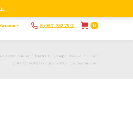
ndex.ru
Пн - Пт. 10.00-20.00 Сб-Вс 10.00 — 17.00
ть
0
Каталог
8 (950) 782 75 01
 не окрашенные
КАПОТЫ Неокрашенные
FORD
Капот FORD Focus 2. 2008-11г. в. рестайлинг