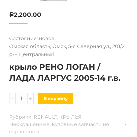
2,200.00
Р
Состояние: новое
Омская область, Омск, 5-я Северная ул., 201/2
р-н Центральный
крыло РЕНО ЛОГАН /
ЛАДА ЛАРГУС 2005-14 г.в.
Крыло
В корзину
Renault
Logan
Рубрики:
RENAULT
,
КРЫЛЬЯ
/
Неокрашенные
,
Кузовные запчасти не
LADA
окрашенные
Largus