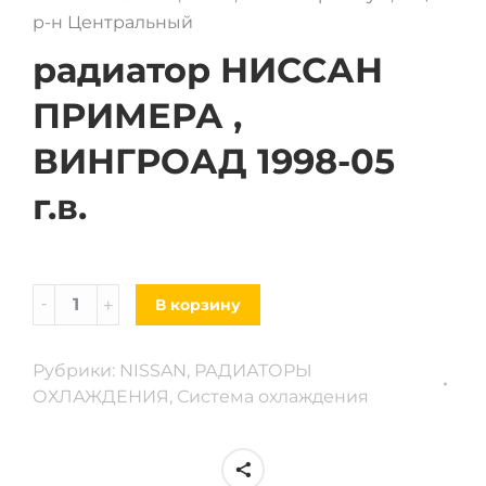
р-н Центральный
радиатор НИССАН
ПРИМЕРА ,
ВИНГРОАД 1998-05
г.в.
Радиатор
В корзину
Nissan
primera
Рубрики:
NISSAN
,
РАДИАТОРЫ
p12,wingroad
ОХЛАЖДЕНИЯ
,
Система охлаждения
98-
05
г.