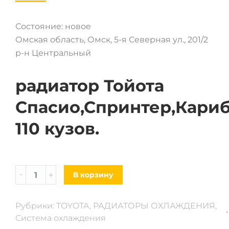
Состояние: новое
Омская область, Омск, 5-я Северная ул., 201/2
р-н Центральный
радиатор Тойота
Спасио,Спринтер,Кари
110 кузов.
Радиатор
В корзину
Toyota
Spacio,
Рубрики:
TOYOTA
,
РАДИАТОРЫ ОХЛАЖДЕНИЯ
,
Sprinter,
Система охлаждения
Carib