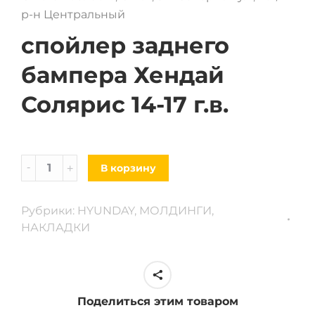
р-н Центральный
спойлер заднего
бампера Хендай
Солярис 14-17 г.в.
Спойлер
В корзину
заднего
бампера
Рубрики:
HYUNDAY
,
МОЛДИНГИ
,
Hyundai
НАКЛАДКИ
Solaris
14-
17
г.
Поделиться этим товаром
в