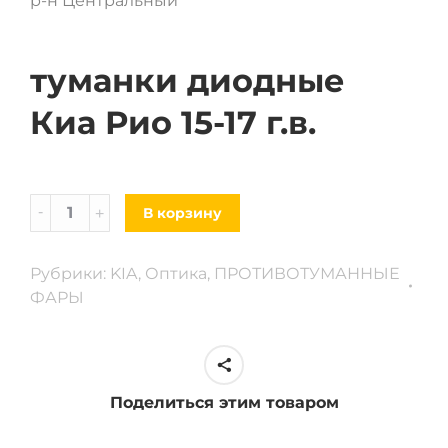
р-н Центральный
туманки диодные
Киа Рио 15-17 г.в.
Туманки
В корзину
диодные
Kia
Рубрики:
KIA
,
Оптика
,
ПРОТИВОТУМАННЫЕ
Rio
ФАРЫ
15-
17
г.
в
Поделиться этим товаром
quantity