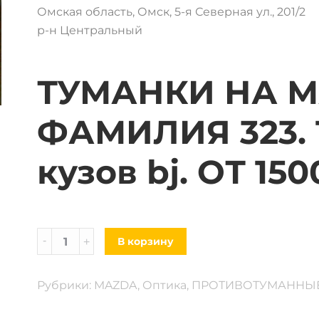
Омская область, Омск, 5-я Северная ул., 201/2
р-н Центральный
ТУМАНКИ НА 
ФАМИЛИЯ 323. 1
кузов bj. ОТ 150
Туманки
В корзину
НА
Mazda
Рубрики:
MAZDA
,
Оптика
,
ПРОТИВОТУМАННЫ
Familia
323.