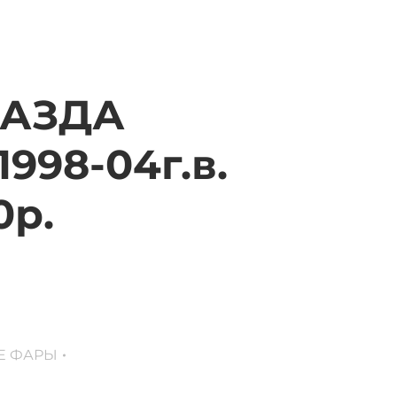
МАЗДА
998-04г.в.
0р.
Е ФАРЫ