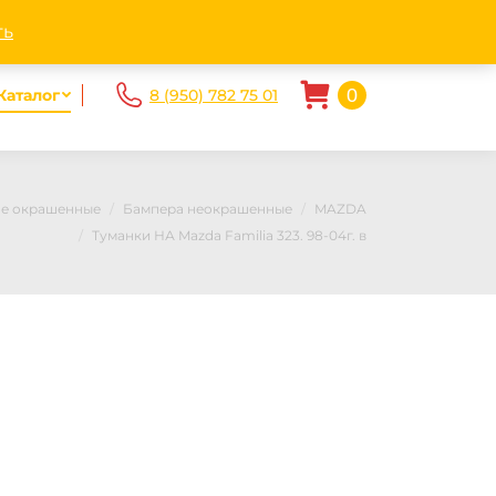
ndex.ru
Пн - Пт. 10.00-20.00 Сб-Вс 10.00 — 17.00
ть
0
Каталог
8 (950) 782 75 01
не окрашенные
Бампера неокрашенные
MAZDA
Туманки НА Mazda Familia 323. 98-04г. в