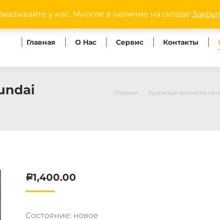
dipmaster.omsk@ya
аказывайте у нас. Многое в наличие на складе
Закры
Главная
О Нас
Сервис
Контакты
undai
Главная
Кузовные запчасти не
1,400.00
Р
Состояние: новое