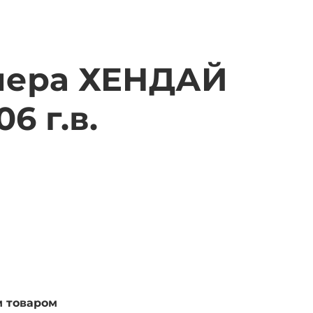
пера ХЕНДАЙ
6 г.в.
м товаром