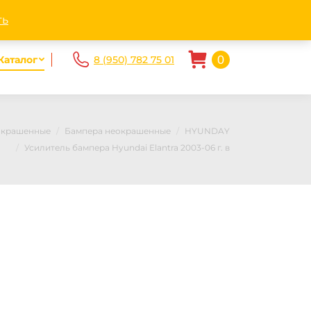
ndex.ru
Пн - Пт. 10.00-20.00 Сб-Вс 10.00 — 17.00
ть
0
Каталог
8 (950) 782 75 01
 окрашенные
Бампера неокрашенные
HYUNDAY
Усилитель бампера Hyundai Elantra 2003-06 г. в