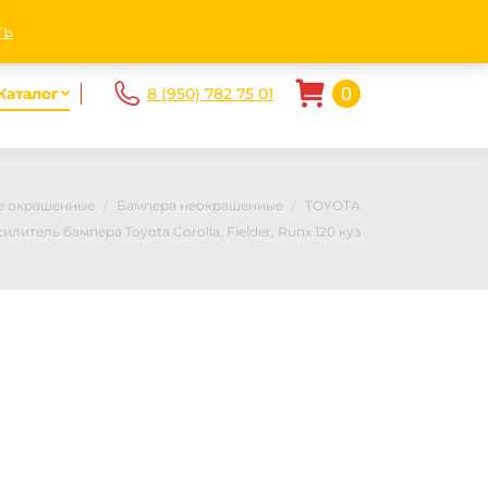
ndex.ru
Пн - Пт. 10.00-20.00 Сб-Вс 10.00 — 17.00
ть
0
Каталог
8 (950) 782 75 01
не окрашенные
Бампера неокрашенные
TOYOTA
силитель бампера Toyota Corolla, Fielder, Runx 120 куз