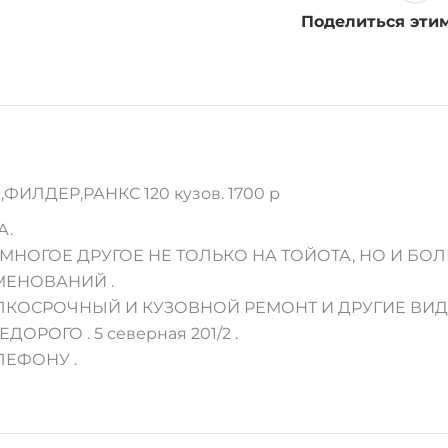
120
Поделиться эти
куз
quantity
ИЛДЕР,РАНКС 120 кузов. 1700 р
А.
НОГОЕ ДРУГОЕ НЕ ТОЛЬКО НА ТОЙОТА, НО И БОЛ
МЕНОВАНИЙ .
МЕЛКОСРОЧНЫЙ И КУЗОВНОЙ РЕМОНТ И ДРУГИЕ ВИ
ЕДОРОГО . 5 северная 201/2 .
ЛЕФОНУ .