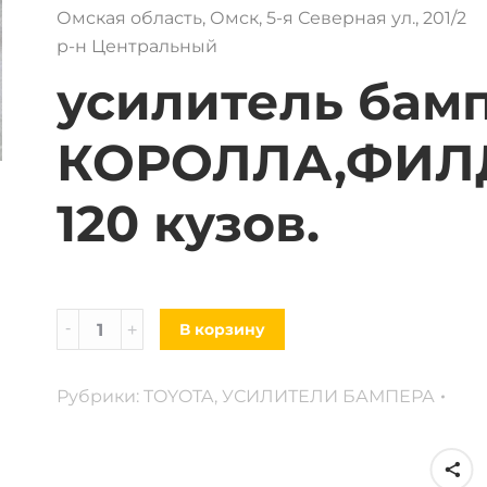
Омская область, Омск, 5-я Северная ул., 201/2
р-н Центральный
усилитель бам
КОРОЛЛА,ФИЛ
120 кузов.
Усилитель
В корзину
бампера
Toyota
Рубрики:
TOYOTA
,
УСИЛИТЕЛИ БАМПЕРА
Corolla,
Fielder,
Runx