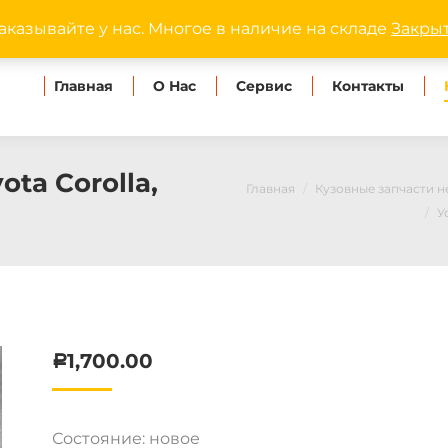
dipmaster.omsk@ya
аказывайте у нас. Многое в наличие на складе
Закры
Главная
О Нас
Сервис
Контакты
ta Corolla,
Главная
Кузовные запчасти 
У
1,700.00
Р
Состояние: новое